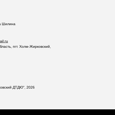
а Шилина
il.ru
ласть, пгт. Холм-Жирковский,
овский ДТДЮ", 2026